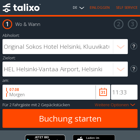
DE
EINLOGGEN
SELF SERVICE
Wo & Wann
Abholort:
Zielort:
am:
07.08
Morgen
Für
2 Fahrgäste
mit
2 Gepäckstücken
Weitere Optionen