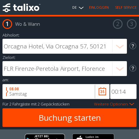
DE
EINLOGGEN
SELF SERVICE
Wo & Wann
Abholort:
Zielort:
am:
08.08
Samstag
Für
2 Fahrgäste
mit
2 Gepäckstücken
Weitere Optionen