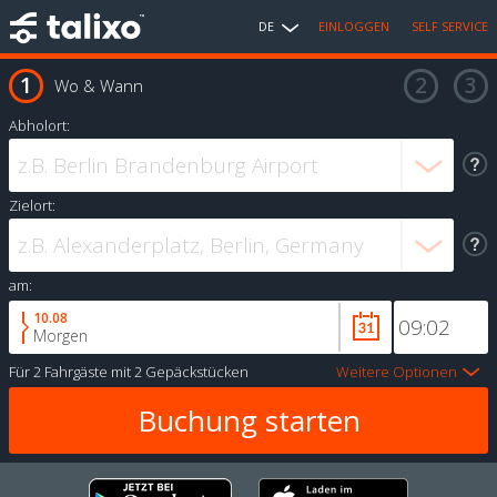
DE
EINLOGGEN
SELF SERVICE
Wo & Wann
Abholort:
Zielort:
am:
10.08
Morgen
Für
2 Fahrgäste
mit
2 Gepäckstücken
Weitere Optionen