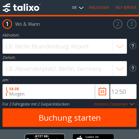
DE
EINLOGGEN
SELF SERVICE
Wo & Wann
Abholort:
Zielort:
am:
08.08
Morgen
Für
2 Fahrgäste
mit
2 Gepäckstücken
Weitere Optionen