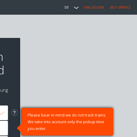
DE
EINLOGGEN
SELF SERVICE
n
d
lung
Please bear in mind we do not track trains.
We take into account only the pickup time
you enter.