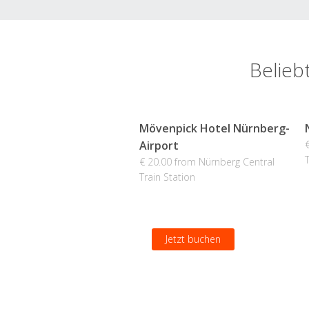
Belieb
Mövenpick Hotel Nürnberg-
Airport
€ 20.00 from Nürnberg Central
Train Station
Jetzt buchen