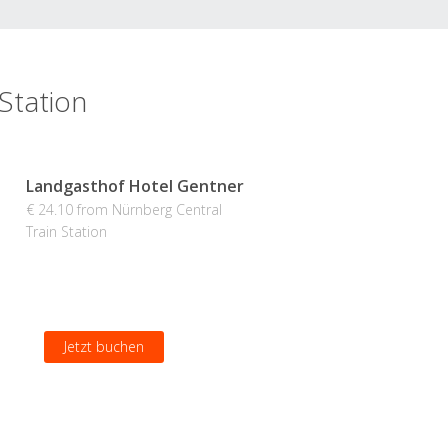
Station
Landgasthof Hotel Gentner
€ 24.10 from Nürnberg Central
Train Station
Jetzt buchen