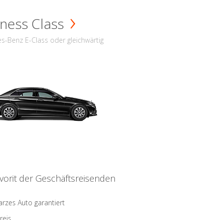
ness Class
s-Benz E-Class oder gleichwärtig
vorit der Geschäftsreisenden
rzes Auto garantiert
reis