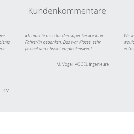
Kundenkommentare
ave
Ich möchte mich für den super Service Ihrer
We we
oblems
Fahrer/in bedanken. Das war Klasse, sehr
would
 me
flexibel und absolut empfehlenswert!
in Ge
M. Vogel, VOGEL Ingenieure
R.M.