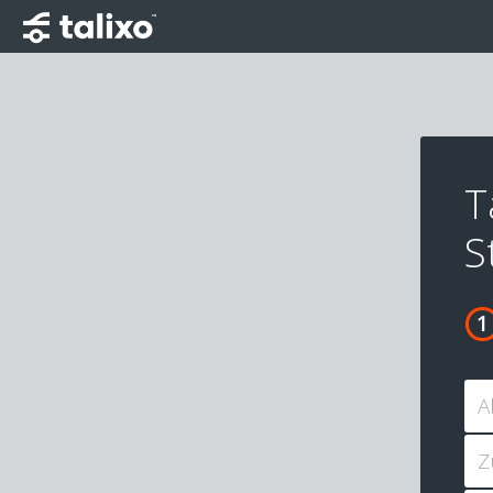
T
S
A
Z