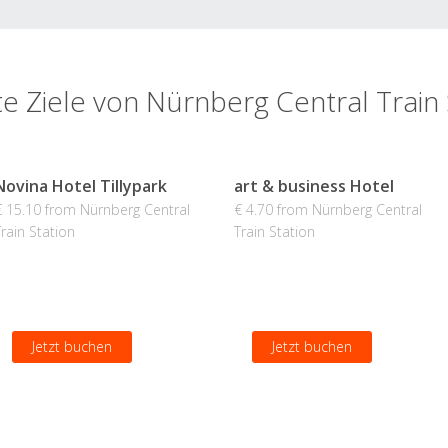
te Ziele von Nürnberg Central Train 
Novina Hotel Tillypark
art & business Hotel
€ 15.10 from Nürnberg Central
€ 4.70 from Nürnberg Central
Train Station
Train Station
Jetzt buchen
Jetzt buchen