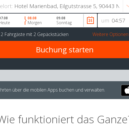
ielort:
07.08
08.08
09.08
um
Heute
Morgen
Sonntag
r
2 Fahrgäste
mit
2 Gepäckstücken
Weitere Optionen
hrten über die mobilen Apps buchen und verwalten.
Wie funktioniert das Ganze