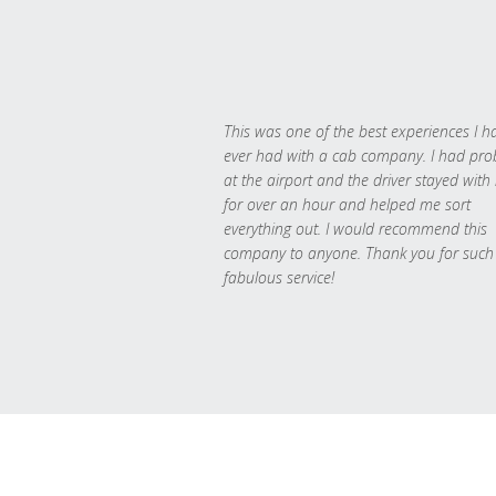
This was one of the best experiences I h
ever had with a cab company. I had pr
at the airport and the driver stayed with
for over an hour and helped me sort
everything out. I would recommend this
company to anyone. Thank you for such
fabulous service!