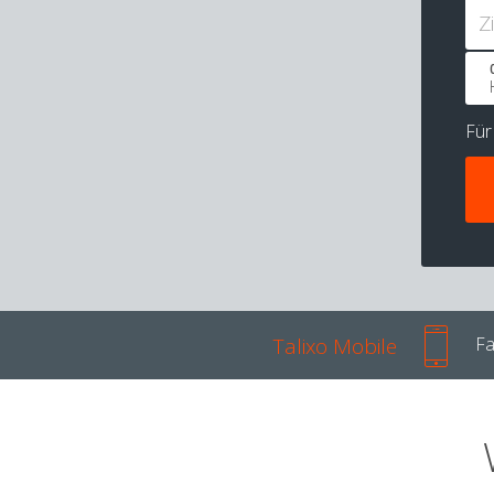
Z
Fü
Talixo Mobile
Fa