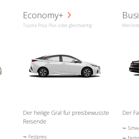
Economy+
Busi
Toyota Prius Plus oder gleichwertig
Mercede
Der heilige Gral für preisbewusste
Der Fa
Reisende
Schwa
Festpreis
Festp