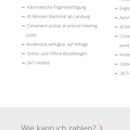
Automatische Flugmitverfolgung
Engli
45 Minuten Wartezeit ab Landung
Autom
Convenient pickup at precise meeting
60 Mi
point
Conve
Kindersitze verfügbar auf Anfrage
point
Online- und Offline-Bezahlungen
Kinde
24/7-Hotline
Onlin
24/7-
Wie kann ich zahlen?