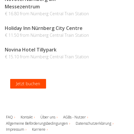
Messezentrum
€ 16.80 from Nürnberg Central Train Station
Holiday Inn Nürnberg City Centre
€ 11.50 from Nürnberg Central Train Station
Novina Hotel Tillypark
€ 15.10 from Nürnberg Central Train Station
Jetzt buchen
Jetzt buchen
Jetzt buchen
Jetzt buchen
FAQ
Kontakt
Über uns
AGBs - Nutzer
Allgemeine Beförderungsbedingungen
Datenschutzerklärung
Impressum
Karriere