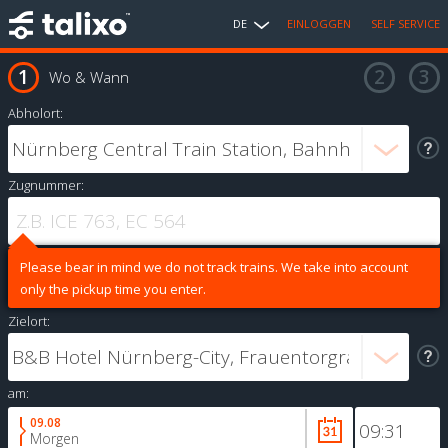
DE
EINLOGGEN
SELF SERVICE
Wo & Wann
Abholort:
Zugnummer:
Please bear in mind we do not track trains. We take into account
only the pickup time you enter.
Zielort:
am:
09.08
Morgen