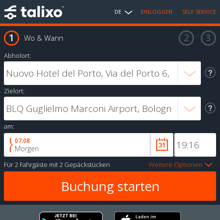
DE
EINLOGGEN
SELF SERVICE
Wo & Wann
Abholort:
Zielort:
am:
07.08
Morgen
Für
2 Fahrgäste
mit
2 Gepäckstücken
Weitere Optionen