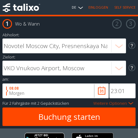
DE
EINLOGGEN
SELF SERVICE
Wo & Wann
Abholort:
Zielort:
am:
08.08
Morgen
Für
2 Fahrgäste
mit
2 Gepäckstücken
Weitere Optionen