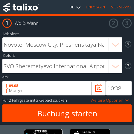
DE
EINLOGGEN
SELF SERVICE
Wo & Wann
Abholort:
Zielort:
am:
09.08
Morgen
Für
2 Fahrgäste
mit
2 Gepäckstücken
Weitere Optionen