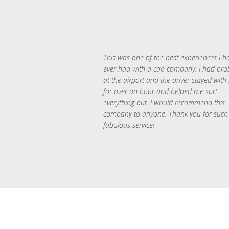
This was one of the best experiences I h
ever had with a cab company. I had pr
at the airport and the driver stayed with
for over an hour and helped me sort
everything out. I would recommend this
company to anyone. Thank you for such
fabulous service!