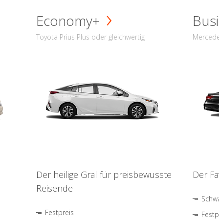
Economy+
Busi
Toyota Prius Plus oder gleichwertig
Mercede
Der heilige Gral für preisbewusste
Der Fa
Reisende
Schwa
Festpreis
Festp