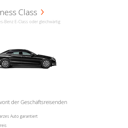
ness Class
s-Benz E-Class oder gleichwärtig
vorit der Geschäftsreisenden
rzes Auto garantiert
reis