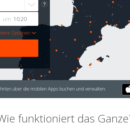
um
itere Optionen
hrten über die mobilen Apps buchen und verwalten.
Wie funktioniert das Ganze