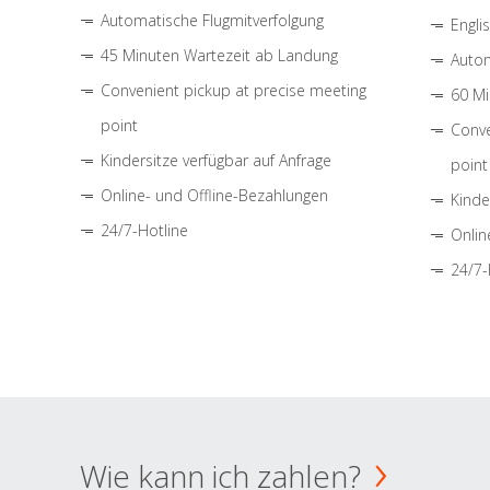
Automatische Flugmitverfolgung
Engli
45 Minuten Wartezeit ab Landung
Autom
Convenient pickup at precise meeting
60 Mi
point
Conve
Kindersitze verfügbar auf Anfrage
point
Online- und Offline-Bezahlungen
Kinde
24/7-Hotline
Onlin
24/7-
Wie kann ich zahlen?