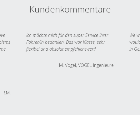
Kundenkommentare
ave
Ich möchte mich für den super Service Ihrer
We we
oblems
Fahrer/in bedanken. Das war Klasse, sehr
would
 me
flexibel und absolut empfehlenswert!
in Ge
M. Vogel, VOGEL Ingenieure
R.M.