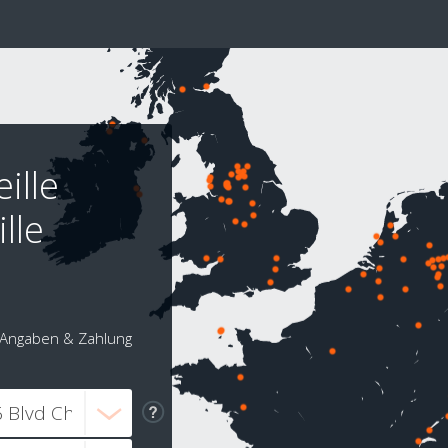
ille
lle
Angaben & Zahlung