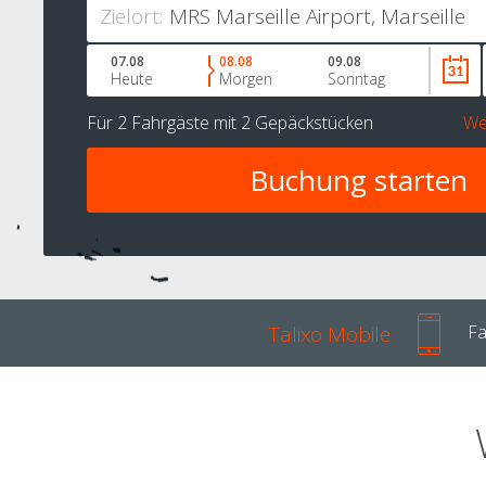
Zielort:
07.08
08.08
09.08
Heute
Morgen
Sonntag
Für
2 Fahrgäste
mit
2 Gepäckstücken
We
Talixo Mobile
Fa