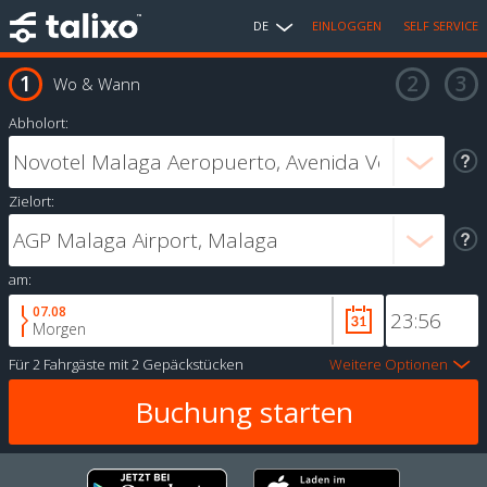
DE
EINLOGGEN
SELF SERVICE
Wo & Wann
Abholort:
Zielort:
am:
07.08
Morgen
Für
2 Fahrgäste
mit
2 Gepäckstücken
Weitere Optionen