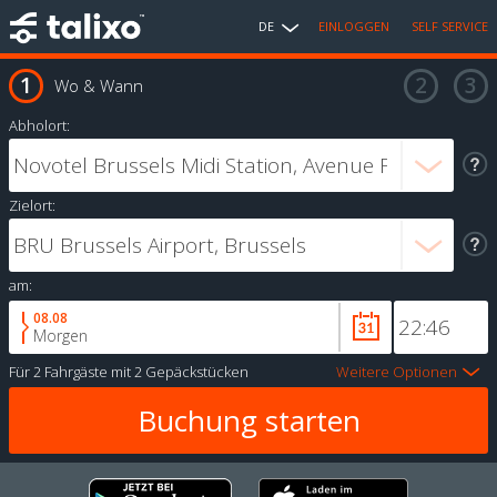
DE
EINLOGGEN
SELF SERVICE
Wo & Wann
Abholort:
Zielort:
am:
08.08
Morgen
Für
2 Fahrgäste
mit
2 Gepäckstücken
Weitere Optionen