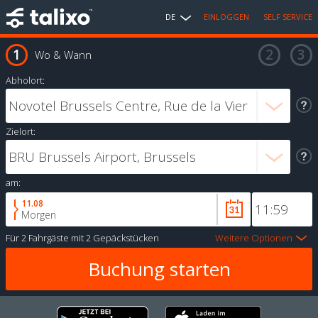
DE
EINLOGGEN
SELF SERVICE
Wo & Wann
Abholort:
Zielort:
am:
11.08
Morgen
Für
2 Fahrgäste
mit
2 Gepäckstücken
Weitere Optionen