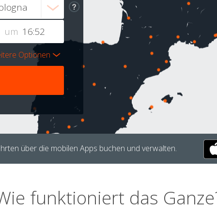
um
itere Optionen
hrten über die mobilen Apps buchen und verwalten.
Wie funktioniert das Ganze