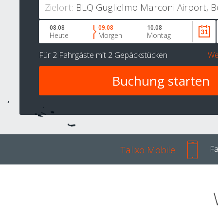
Zielort:
08.08
09.08
10.08
Heute
Morgen
Montag
Für
2 Fahrgäste
mit
2 Gepäckstücken
We
Talixo Mobile
Fa