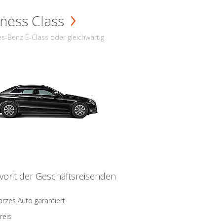
ness Class
s-Benz E-Class oder gleichwärtig
vorit der Geschäftsreisenden
rzes Auto garantiert
reis