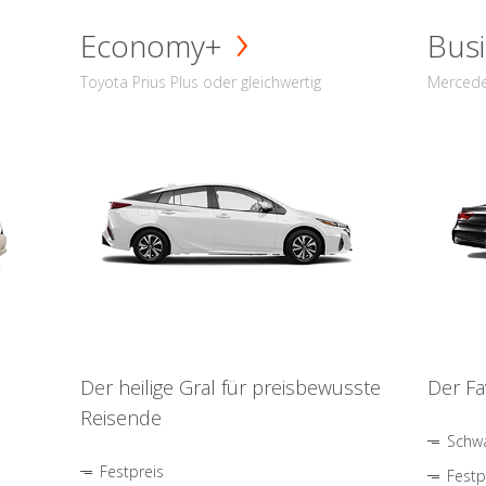
Economy+
Busi
Toyota Prius Plus oder gleichwertig
Mercede
Der heilige Gral für preisbewusste
Der Fa
Reisende
Schwa
Festpreis
Festp