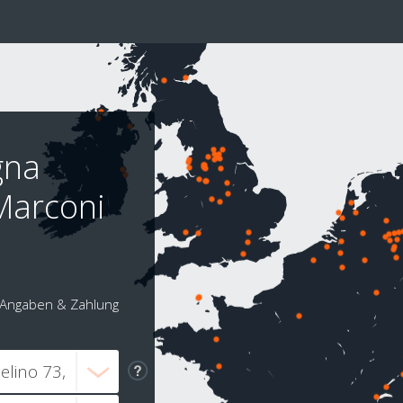
gna
Marconi
Angaben & Zahlung