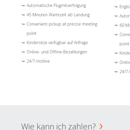
Automatische Flugmitverfolgung
Engli
45 Minuten Wartezeit ab Landung
Autom
Convenient pickup at precise meeting
60 Mi
point
Conve
Kindersitze verfügbar auf Anfrage
point
Online- und Offline-Bezahlungen
Kinde
24/7-Hotline
Onlin
24/7-
Wie kann ich zahlen?