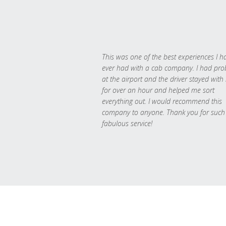
This was one of the best experiences I h
ever had with a cab company. I had pr
at the airport and the driver stayed with
for over an hour and helped me sort
everything out. I would recommend this
company to anyone. Thank you for such
fabulous service!