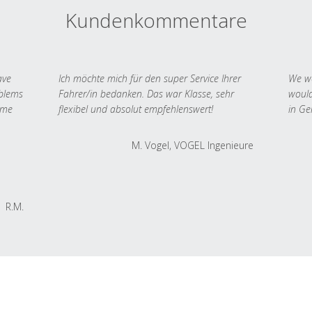
Kundenkommentare
ave
Ich möchte mich für den super Service Ihrer
We we
oblems
Fahrer/in bedanken. Das war Klasse, sehr
would
 me
flexibel und absolut empfehlenswert!
in Ge
M. Vogel, VOGEL Ingenieure
R.M.