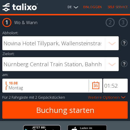
DE
EINLOGGEN
SELF SERVICE
Wo & Wann
Abholort:
Zielort:
am:
10.08
Montag
Für
2 Fahrgäste
mit
2 Gepäckstücken
Weitere Optionen