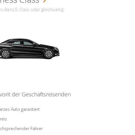
s-Benz E-Class oder gleichwärtig
vorit der Geschäftsreisenden
rzes Auto garantiert
reis
schsprechender Fahrer