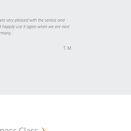
re very pleased with the service and
 happily use it again when we are next
rmany.
T. M.
ness Class