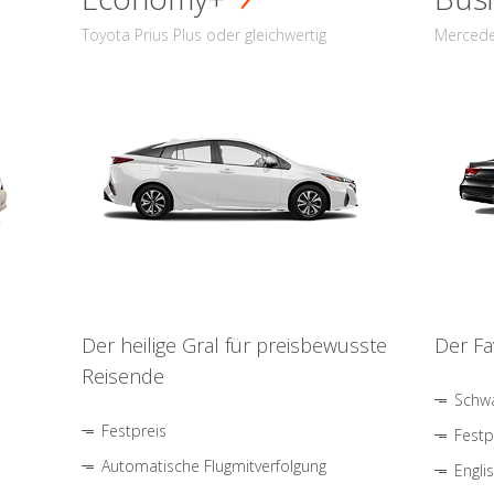
Toyota Prius Plus oder gleichwertig
Mercede
Der heilige Gral für preisbewusste
Der Fa
Reisende
Schwa
Festpreis
Festp
Automatische Flugmitverfolgung
Engli