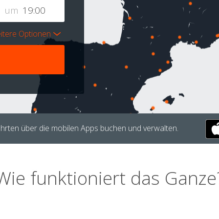
um
itere Optionen
hrten über die mobilen Apps buchen und verwalten.
Wie funktioniert das Ganze