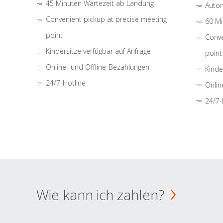
45 Minuten Wartezeit ab Landung
Autom
Convenient pickup at precise meeting
60 Mi
point
Conve
Kindersitze verfügbar auf Anfrage
point
Online- und Offline-Bezahlungen
Kinde
24/7-Hotline
Onlin
24/7-
Wie kann ich zahlen?