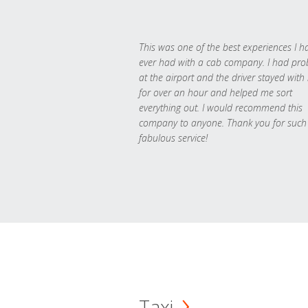
This was one of the best experiences I h
ever had with a cab company. I had pr
at the airport and the driver stayed with
for over an hour and helped me sort
everything out. I would recommend this
company to anyone. Thank you for such
fabulous service!
Taxi