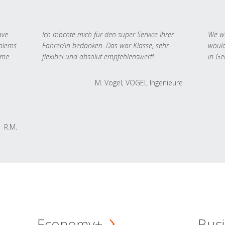
ave
Ich möchte mich für den super Service Ihrer
We we
oblems
Fahrer/in bedanken. Das war Klasse, sehr
would
 me
flexibel und absolut empfehlenswert!
in Ge
M. Vogel, VOGEL Ingenieure
R.M.
Economy+
Busi