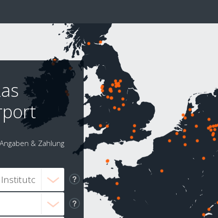
Las
rport
Angaben & Zahlung