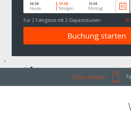
08.08
09.08
10.08
Heute
Morgen
Montag
Für
2 Fahrgäste
mit
2 Gepäckstücken
We
Talixo Mobile
Fa