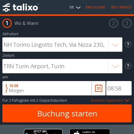
DE
EINLOGGEN
SELF SERVICE
Wo & Wann
Abholort:
Zielort:
am:
10.08
Morgen
Für
2 Fahrgäste
mit
2 Gepäckstücken
Weitere Optionen