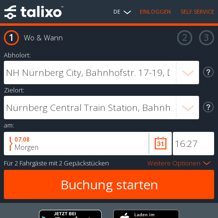
DE
EINLOGGEN
SELF SERVICE
Wo & Wann
Abholort:
Zielort:
am:
07.08
Morgen
Für
2 Fahrgäste
mit
2 Gepäckstücken
Weitere Optionen