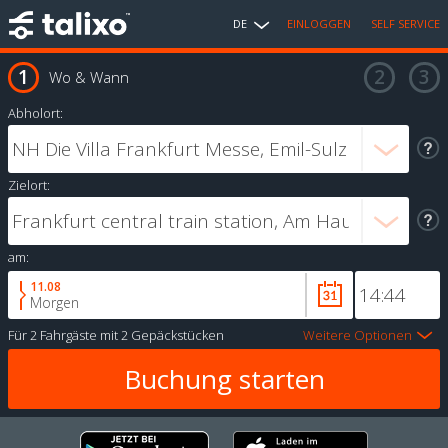
DE
EINLOGGEN
SELF SERVICE
Wo & Wann
Abholort:
Zielort:
am:
11.08
Morgen
Für
2 Fahrgäste
mit
2 Gepäckstücken
Weitere Optionen