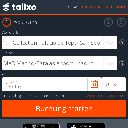
DE
EINLOGGEN
SELF SERVICE
Wo & Wann
Abholort:
Zielort:
am:
07.08
Freitag
Für
2 Fahrgäste
mit
2 Gepäckstücken
Weitere Optionen