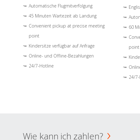
Automatische Flugmitverfolgung
Engli
45 Minuten Wartezeit ab Landung
Autom
Convenient pickup at precise meeting
60 Mi
point
Conve
Kindersitze verfügbar auf Anfrage
point
Online- und Offline-Bezahlungen
Kinde
24/7-Hotline
Onlin
24/7-
Wie kann ich zahlen?