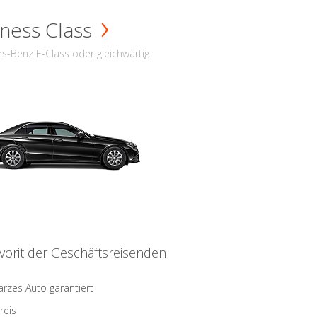
ness Class
s-Benz E-Class oder gleichwärtig
vorit der Geschäftsreisenden
rzes Auto garantiert
reis