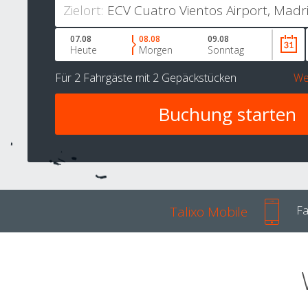
Zielort:
07.08
08.08
09.08
Heute
Morgen
Sonntag
Für
2 Fahrgäste
mit
2 Gepäckstücken
We
Talixo Mobile
Fa