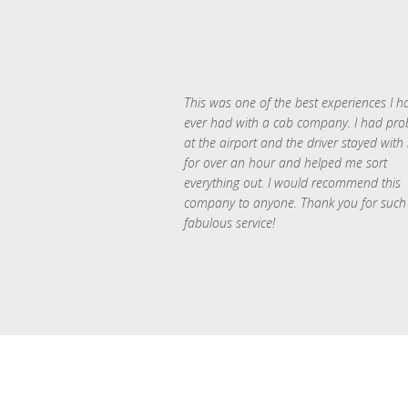
This was one of the best experiences I h
ever had with a cab company. I had pr
at the airport and the driver stayed with
for over an hour and helped me sort
everything out. I would recommend this
company to anyone. Thank you for such
fabulous service!