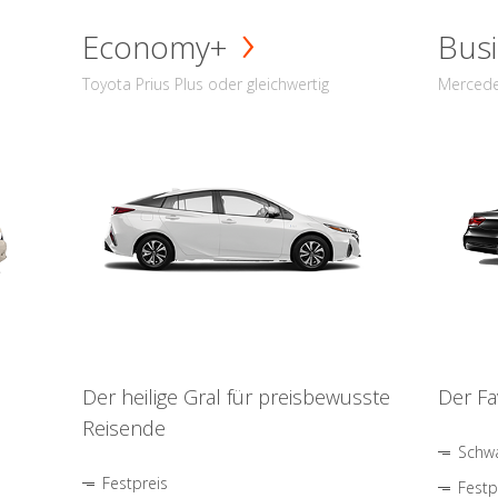
Economy+
Busi
Toyota Prius Plus oder gleichwertig
Mercede
Der heilige Gral für preisbewusste
Der Fa
Reisende
Schwa
Festpreis
Festp