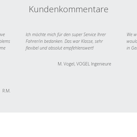
Kundenkommentare
ave
Ich möchte mich für den super Service Ihrer
We we
oblems
Fahrer/in bedanken. Das war Klasse, sehr
would
 me
flexibel und absolut empfehlenswert!
in Ge
M. Vogel, VOGEL Ingenieure
R.M.