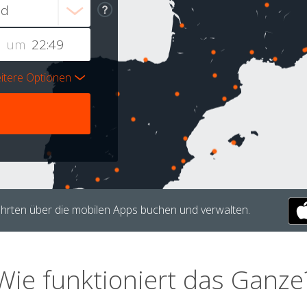
um
itere Optionen
hrten über die mobilen Apps buchen und verwalten.
Wie funktioniert das Ganze