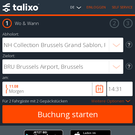
DE
EINLOGGEN
SELF SERVICE
Wo & Wann
Abholort:
Zielort:
am:
11.08
Morgen
Für
2 Fahrgäste
mit
2 Gepäckstücken
Weitere Optionen