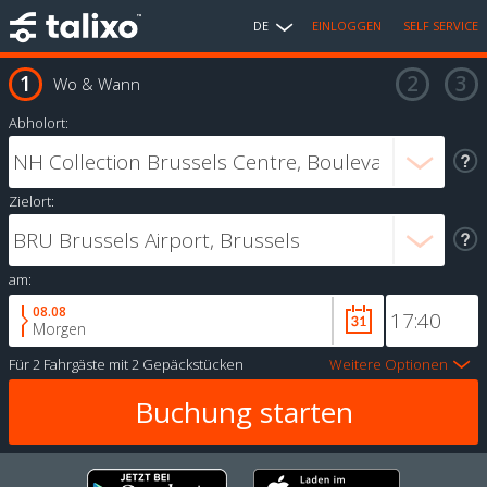
DE
EINLOGGEN
SELF SERVICE
Wo & Wann
Abholort:
Zielort:
am:
08.08
Morgen
Für
2 Fahrgäste
mit
2 Gepäckstücken
Weitere Optionen