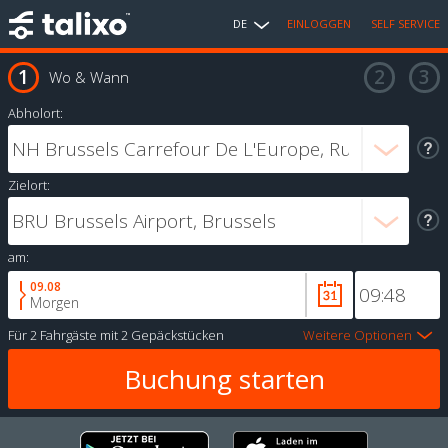
DE
EINLOGGEN
SELF SERVICE
Wo & Wann
Abholort:
Zielort:
am:
09.08
Morgen
Für
2 Fahrgäste
mit
2 Gepäckstücken
Weitere Optionen