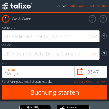
DE
EINLOGGEN
SELF SERVICE
Wo & Wann
Abholort:
Zielort:
am:
11.08
Morgen
Für
2 Fahrgäste
mit
2 Gepäckstücken
Weitere Optionen