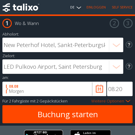
DE
EINLOGGEN
SELF SERVICE
Wo & Wann
Abholort:
Zielort:
am:
08.08
Morgen
Für
2 Fahrgäste
mit
2 Gepäckstücken
Weitere Optionen