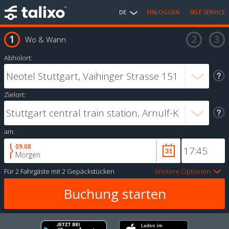
DE
EINLOGGEN
SELF SERVICE
Wo & Wann
Abholort:
Zielort:
am:
09.08
Morgen
Für
2 Fahrgäste
mit
2 Gepäckstücken
Weitere Optionen