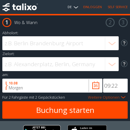
DE
EINLOGGEN
SELF SERVICE
Wo & Wann
Abholort:
Zielort:
am:
10.08
Morgen
Für
2 Fahrgäste
mit
2 Gepäckstücken
Weitere Optionen