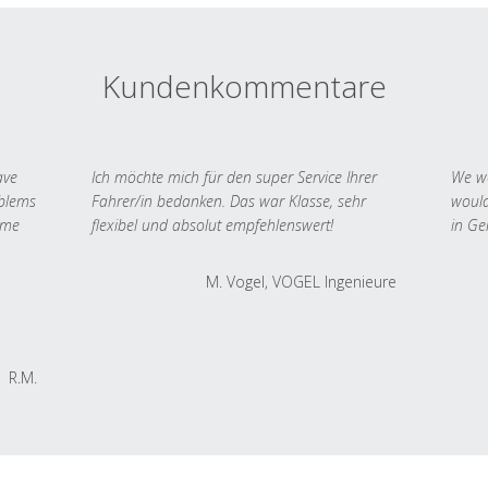
Kundenkommentare
ave
Ich möchte mich für den super Service Ihrer
We we
oblems
Fahrer/in bedanken. Das war Klasse, sehr
would
 me
flexibel und absolut empfehlenswert!
in Ge
M. Vogel, VOGEL Ingenieure
R.M.