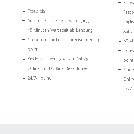
Schwa
Festpreis
Festp
Automatische Flugmitverfolgung
Engli
45 Minuten Wartezeit ab Landung
Autom
Convenient pickup at precise meeting
60 Mi
point
Conve
Kindersitze verfügbar auf Anfrage
point
Online- und Offline-Bezahlungen
Kinde
24/7-Hotline
Onlin
24/7-