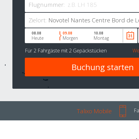
Flugnummer:
Zielort:
08.08
09.08
10.08
Heute
Morgen
Montag
Für
2 Fahrgäste
mit
2 Gepäckstücken
We
Talixo Mobile
Fa