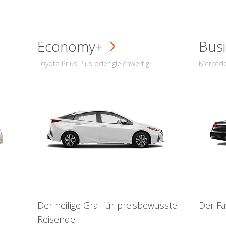
Economy+
Busi
Toyota Prius Plus oder gleichwertig
Mercede
Der heilige Gral für preisbewusste
Der Fa
Reisende