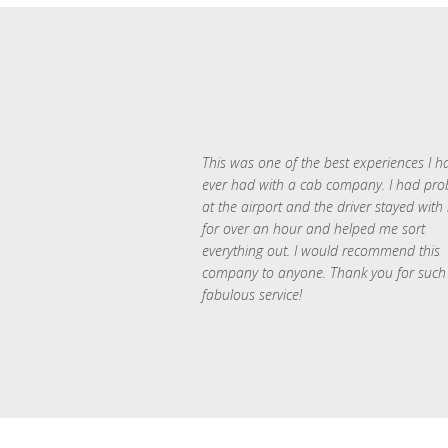
This was one of the best experiences I h
ever had with a cab company. I had pr
at the airport and the driver stayed with
for over an hour and helped me sort
everything out. I would recommend this
company to anyone. Thank you for such
fabulous service!