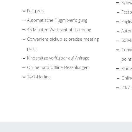
Schwa
Festpreis
Festp
Automatische Flugmitverfolgung
Engli
45 Minuten Wartezeit ab Landung
Autom
Convenient pickup at precise meeting
60 Mi
point
Conve
Kindersitze verfügbar auf Anfrage
point
Online- und Offline-Bezahlungen
Kinde
24/7-Hotline
Onlin
24/7-