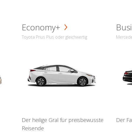
Economy+
Busi
Toyota Prius Plus oder gleichwertig
Mercede
Der heilige Gral für preisbewusste
Der Fa
Reisende