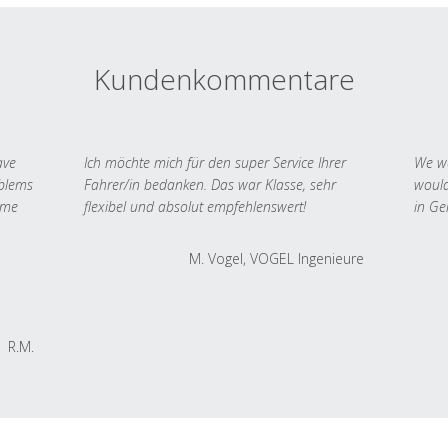
Kundenkommentare
ave
Ich möchte mich für den super Service Ihrer
We we
oblems
Fahrer/in bedanken. Das war Klasse, sehr
would
 me
flexibel und absolut empfehlenswert!
in Ge
M. Vogel, VOGEL Ingenieure
R.M.