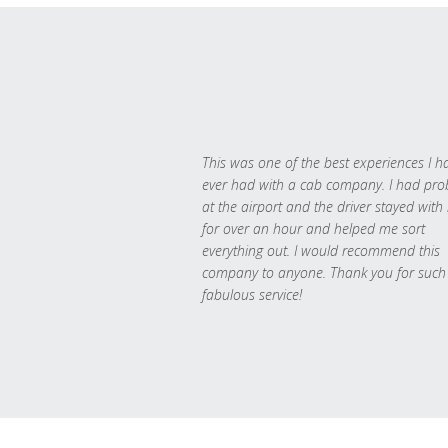
This was one of the best experiences I h
ever had with a cab company. I had pr
at the airport and the driver stayed with
for over an hour and helped me sort
everything out. I would recommend this
company to anyone. Thank you for such
fabulous service!