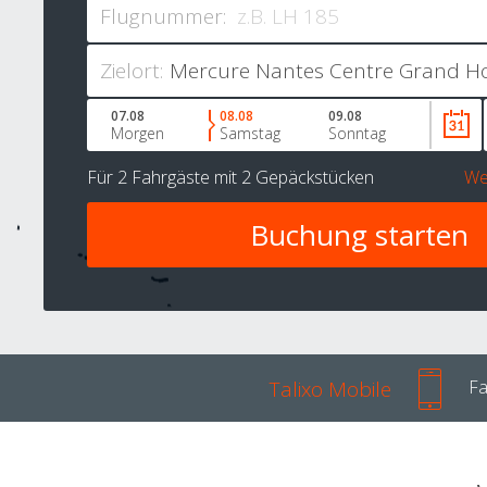
Flugnummer:
Zielort:
07.08
08.08
09.08
Morgen
Samstag
Sonntag
Für
2 Fahrgäste
mit
2 Gepäckstücken
We
Talixo Mobile
Fa