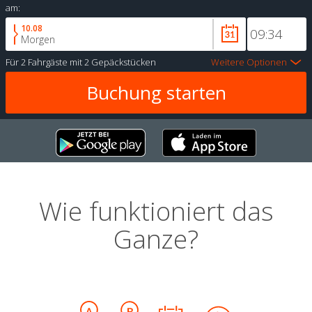
am:
10.08
Morgen
Für
2 Fahrgäste
mit
2 Gepäckstücken
Weitere Optionen
Wie funktioniert das
Ganze?