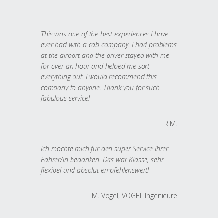
This was one of the best experiences I have
ever had with a cab company. I had problems
at the airport and the driver stayed with me
for over an hour and helped me sort
everything out. I would recommend this
company to anyone. Thank you for such
fabulous service!
R.M.
Ich möchte mich für den super Service Ihrer
Fahrer/in bedanken. Das war Klasse, sehr
flexibel und absolut empfehlenswert!
M. Vogel, VOGEL Ingenieure