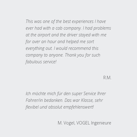
This was one of the best experiences I have
ever had with a cab company. I had problems
at the airport and the driver stayed with me
for over an hour and helped me sort
everything out. I would recommend this
company to anyone. Thank you for such
fabulous service!
R.M.
Ich möchte mich für den super Service Ihrer
Fahrer/in bedanken. Das war Klasse, sehr
flexibel und absolut empfehlenswert!
M. Vogel, VOGEL Ingenieure