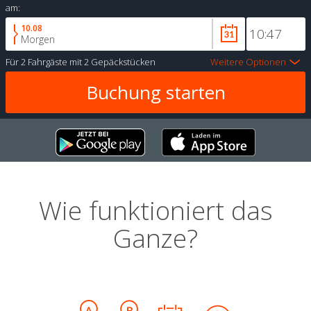
am:
10.08
Morgen
Für
2 Fahrgäste
mit
2 Gepäckstücken
Weitere Optionen
Wie funktioniert das
Ganze?