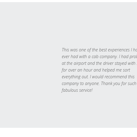
This was one of the best experiences I h
ever had with a cab company. I had pr
at the airport and the driver stayed with
for over an hour and helped me sort
everything out. I would recommend this
company to anyone. Thank you for such
fabulous service!