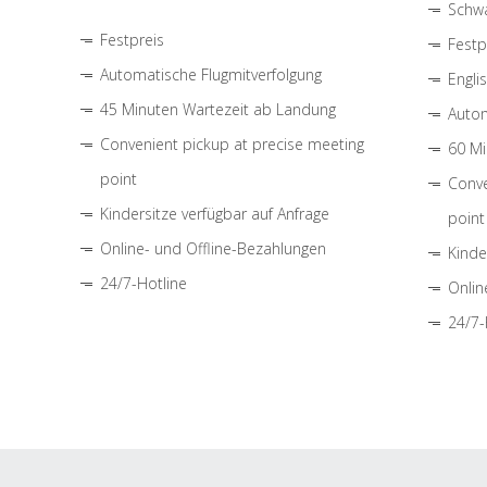
Schwa
Festpreis
Festp
Automatische Flugmitverfolgung
Engli
45 Minuten Wartezeit ab Landung
Autom
Convenient pickup at precise meeting
60 Mi
point
Conve
Kindersitze verfügbar auf Anfrage
point
Online- und Offline-Bezahlungen
Kinde
24/7-Hotline
Onlin
24/7-