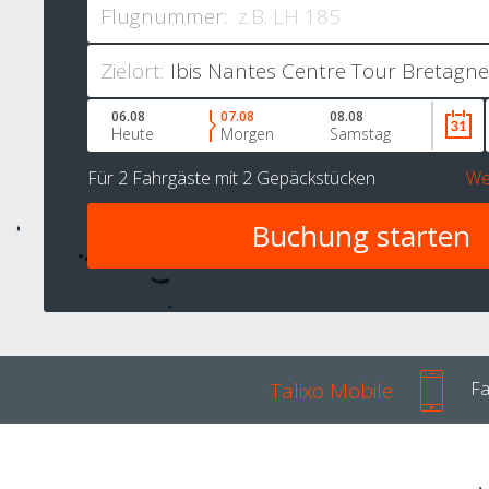
Flugnummer:
Zielort:
06.08
07.08
08.08
Heute
Morgen
Samstag
Für
2 Fahrgäste
mit
2 Gepäckstücken
We
Talixo Mobile
Fa