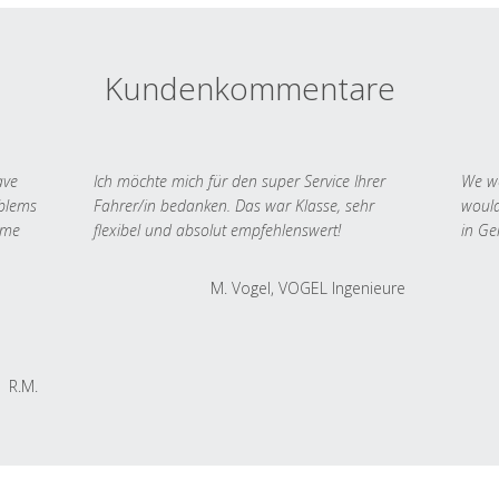
Kundenkommentare
ave
Ich möchte mich für den super Service Ihrer
We we
oblems
Fahrer/in bedanken. Das war Klasse, sehr
would
 me
flexibel und absolut empfehlenswert!
in Ge
M. Vogel, VOGEL Ingenieure
R.M.