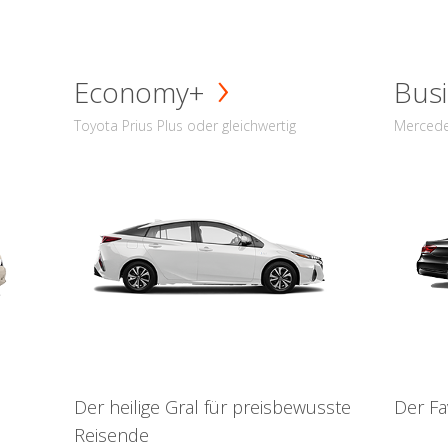
Economy+
Busi
Toyota Prius Plus oder gleichwertig
Mercede
Der heilige Gral für preisbewusste
Der Fa
Reisende