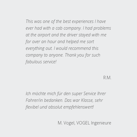
This was one of the best experiences I have
ever had with a cab company. I had problems
at the airport and the driver stayed with me
for over an hour and helped me sort
everything out. I would recommend this
company to anyone. Thank you for such
fabulous service!
R.M.
Ich möchte mich für den super Service Ihrer
Fahrer/in bedanken. Das war Klasse, sehr
flexibel und absolut empfehlenswert!
M. Vogel, VOGEL Ingenieure