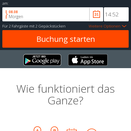
am:
08.08
Morgen
Für
2 Fahrgäste
mit
2 Gepäckstücken
Weitere Optionen
Wie funktioniert das
Ganze?