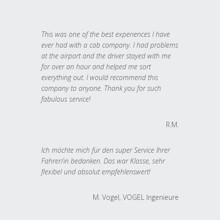
This was one of the best experiences I have
ever had with a cab company. I had problems
at the airport and the driver stayed with me
for over an hour and helped me sort
everything out. I would recommend this
company to anyone. Thank you for such
fabulous service!
R.M.
Ich möchte mich für den super Service Ihrer
Fahrer/in bedanken. Das war Klasse, sehr
flexibel und absolut empfehlenswert!
M. Vogel, VOGEL Ingenieure