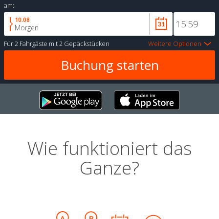
am:
10.08
Morgen
Für
2 Fahrgäste
mit
2 Gepäckstücken
Weitere Optionen
Wie funktioniert das
Ganze?