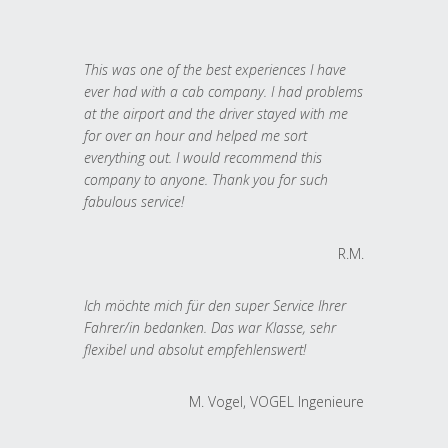
This was one of the best experiences I have
ever had with a cab company. I had problems
at the airport and the driver stayed with me
for over an hour and helped me sort
everything out. I would recommend this
company to anyone. Thank you for such
fabulous service!
R.M.
Ich möchte mich für den super Service Ihrer
Fahrer/in bedanken. Das war Klasse, sehr
flexibel und absolut empfehlenswert!
M. Vogel, VOGEL Ingenieure