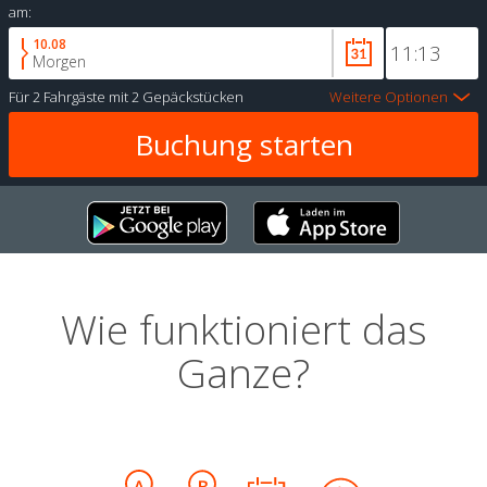
am:
10.08
Morgen
Für
2 Fahrgäste
mit
2 Gepäckstücken
Weitere Optionen
Wie funktioniert das
Ganze?