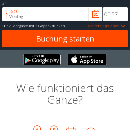
am:
10.08
Montag
Für
2 Fahrgäste
mit
2 Gepäckstücken
Weitere Optionen
Wie funktioniert das
Ganze?