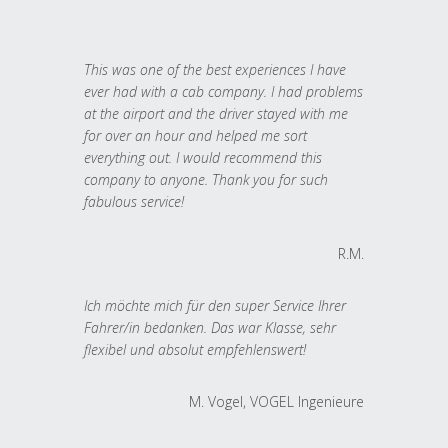
This was one of the best experiences I have
ever had with a cab company. I had problems
at the airport and the driver stayed with me
for over an hour and helped me sort
everything out. I would recommend this
company to anyone. Thank you for such
fabulous service!
R.M.
Ich möchte mich für den super Service Ihrer
Fahrer/in bedanken. Das war Klasse, sehr
flexibel und absolut empfehlenswert!
M. Vogel, VOGEL Ingenieure