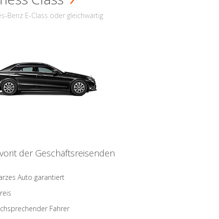
s-Benz E-Class oder gleichwärtig
vorit der Geschäftsreisenden
rzes Auto garantiert
reis
schsprechender Fahrer