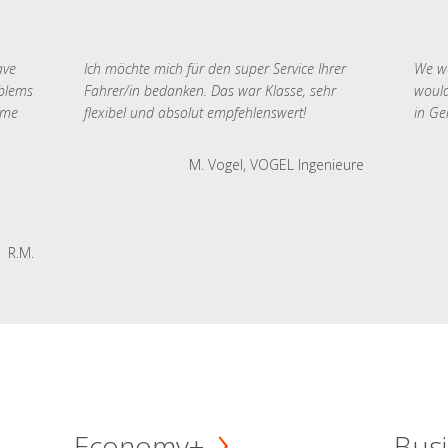
ave
Ich möchte mich für den super Service Ihrer
We we
oblems
Fahrer/in bedanken. Das war Klasse, sehr
would
 me
flexibel und absolut empfehlenswert!
in Ge
M. Vogel, VOGEL Ingenieure
R.M.
Economy+
Busi