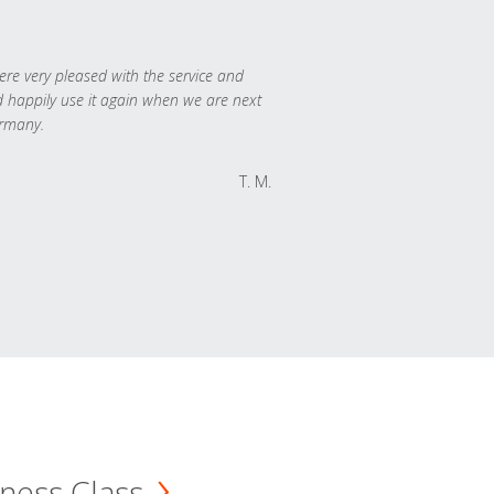
re very pleased with the service and
 happily use it again when we are next
rmany.
T. M.
ness Class