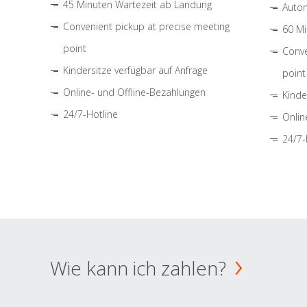
45 Minuten Wartezeit ab Landung
Autom
Convenient pickup at precise meeting
60 Mi
point
Conve
Kindersitze verfügbar auf Anfrage
point
Online- und Offline-Bezahlungen
Kinde
24/7-Hotline
Onlin
24/7-
Wie kann ich zahlen?