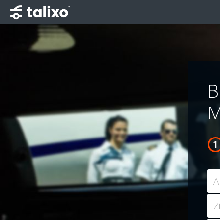
B
M
A
Z