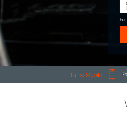
Fü
Talixo Mobile
Fa