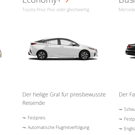
Toyota Prius Plus oder gleichwertig
Mercede
Der heilige Gral für preisbewusste
Der Fa
Reisende
Schwa
Festpreis
Festp
Automatische Flugmitverfolgung
Engli