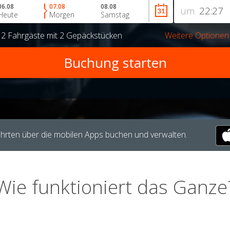
06.08
07.08
08.08
um
Heute
Morgen
Samstag
r
2 Fahrgäste
mit
2 Gepäckstücken
Weitere Optionen
hrten über die mobilen Apps buchen und verwalten.
Wie funktioniert das Ganze