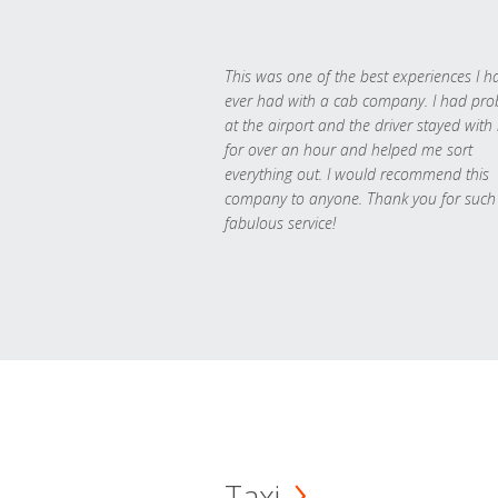
This was one of the best experiences I h
ever had with a cab company. I had pr
at the airport and the driver stayed with
for over an hour and helped me sort
everything out. I would recommend this
company to anyone. Thank you for such
fabulous service!
Taxi