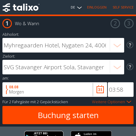
DE
EINLOGGEN
SELF SERVICE
Wo & Wann
Abholort:
Zielort:
am:
08.08
Morgen
Für
2 Fahrgäste
mit
2 Gepäckstücken
Weitere Optionen