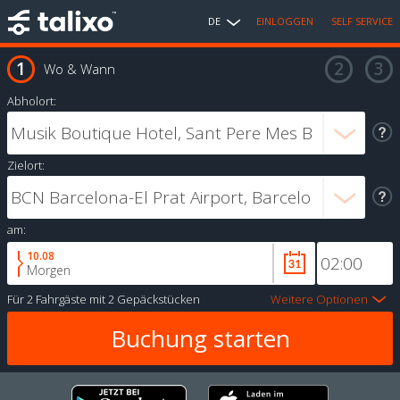
DE
EINLOGGEN
SELF SERVICE
Wo & Wann
Abholort:
Zielort:
am:
10.08
Morgen
Für
2 Fahrgäste
mit
2 Gepäckstücken
Weitere Optionen