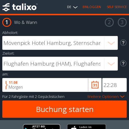
DE
EINLOGGEN
SELF SERVICE
Wo & Wann
Abholort:
Zielort:
am:
11.08
Morgen
Für
2 Fahrgäste
mit
2 Gepäckstücken
Weitere Optionen