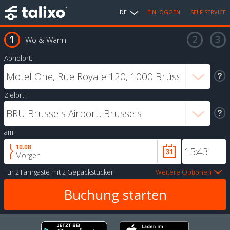
DE
EINLOGGEN
SELF SERVICE
Wo & Wann
Abholort:
Zielort:
am:
10.08
Morgen
Für
2 Fahrgäste
mit
2 Gepäckstücken
Weitere Optionen