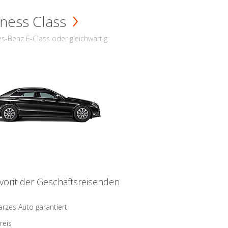
ness Class
s-Benz E-Class oder gleichwärtig
vorit der Geschäftsreisenden
rzes Auto garantiert
reis