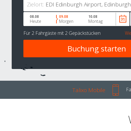
Zielort:
08.08
09.08
10.08
Heute
Morgen
Montag
Für
2 Fahrgäste
mit
2 Gepäckstücken
We
Talixo Mobile
Fa