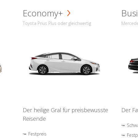
Economy+
Busi
Toyota Prius Plus oder gleichwertig
Mercede
Der heilige Gral für preisbewusste
Der Fa
Reisende
Schwa
Festpreis
Festp