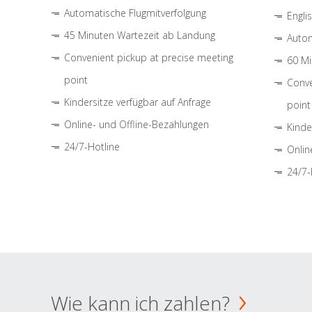
Automatische Flugmitverfolgung
Engli
45 Minuten Wartezeit ab Landung
Autom
Convenient pickup at precise meeting
60 Mi
point
Conve
Kindersitze verfügbar auf Anfrage
point
Online- und Offline-Bezahlungen
Kinde
24/7-Hotline
Onlin
24/7-
Wie kann ich zahlen?