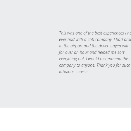
This was one of the best experiences I h
ever had with a cab company. I had pr
at the airport and the driver stayed with
for over an hour and helped me sort
everything out. I would recommend this
company to anyone. Thank you for such
fabulous service!