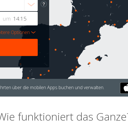
um
itere Optionen
hrten über die mobilen Apps buchen und verwalten.
Wie funktioniert das Ganze