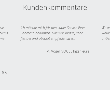
Kundenkommentare
ave
Ich möchte mich für den super Service Ihrer
We we
oblems
Fahrer/in bedanken. Das war Klasse, sehr
would
 me
flexibel und absolut empfehlenswert!
in Ge
M. Vogel, VOGEL Ingenieure
R.M.