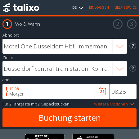
DE
EINLOGGEN
SELF SERVICE
Wo & Wann
Abholort:
Zielort:
am:
10.08
Morgen
Für
2 Fahrgäste
mit
2 Gepäckstücken
Weitere Optionen