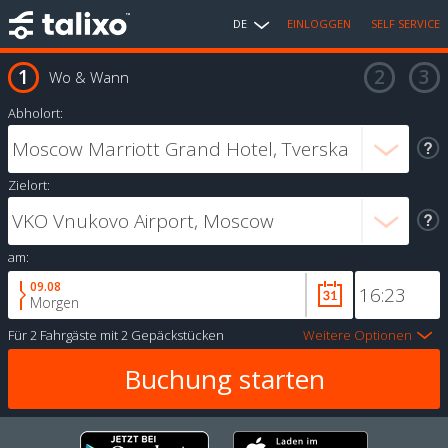
DE
EINLOGGEN
SELF SERVICE
Wo & Wann
Abholort:
Zielort:
am:
09.08
Morgen
Für
2 Fahrgäste
mit
2 Gepäckstücken
Weitere Optionen