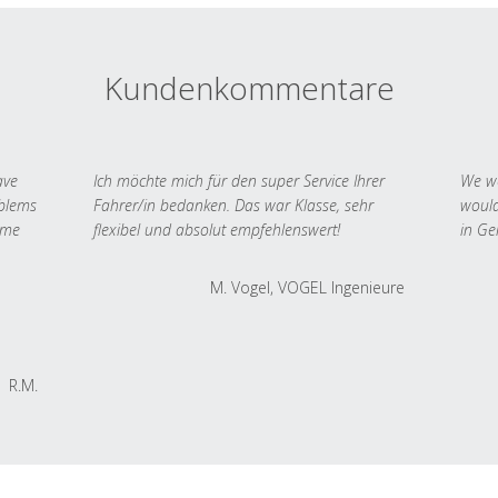
Kundenkommentare
ave
Ich möchte mich für den super Service Ihrer
We we
oblems
Fahrer/in bedanken. Das war Klasse, sehr
would
 me
flexibel und absolut empfehlenswert!
in Ge
M. Vogel, VOGEL Ingenieure
R.M.