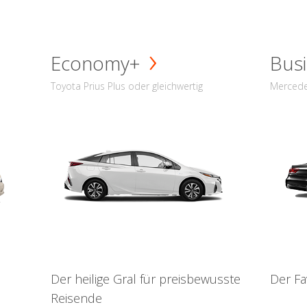
Economy+
Busi
Toyota Prius Plus oder gleichwertig
Mercede
Der heilige Gral für preisbewusste
Der Fa
Reisende