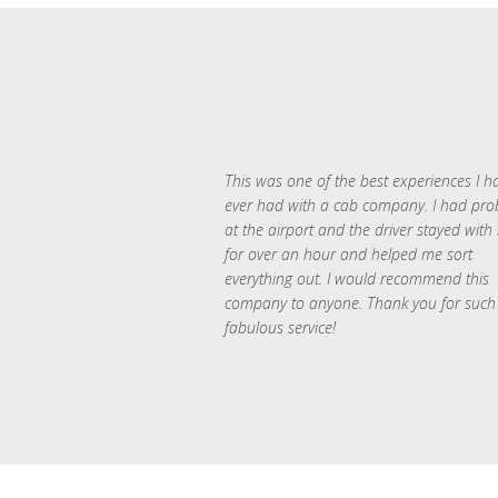
This was one of the best experiences I h
ever had with a cab company. I had pr
at the airport and the driver stayed with
for over an hour and helped me sort
everything out. I would recommend this
company to anyone. Thank you for such
fabulous service!