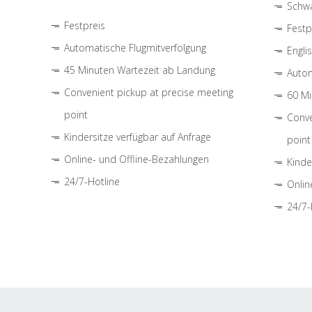
Schwa
Festpreis
Festp
Automatische Flugmitverfolgung
Engli
45 Minuten Wartezeit ab Landung
Autom
Convenient pickup at precise meeting
60 Mi
point
Conve
Kindersitze verfügbar auf Anfrage
point
Online- und Offline-Bezahlungen
Kinde
24/7-Hotline
Onlin
24/7-