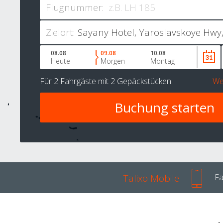
Flugnummer:
Zielort:
08.08
09.08
10.08
Heute
Morgen
Montag
Für
2 Fahrgäste
mit
2 Gepäckstücken
We
Talixo Mobile
Fa