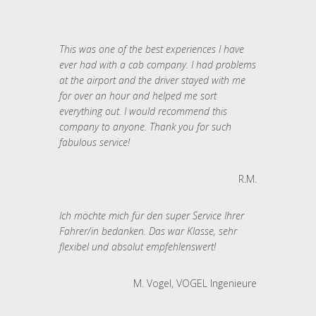
This was one of the best experiences I have
ever had with a cab company. I had problems
at the airport and the driver stayed with me
for over an hour and helped me sort
everything out. I would recommend this
company to anyone. Thank you for such
fabulous service!
R.M.
Ich möchte mich für den super Service Ihrer
Fahrer/in bedanken. Das war Klasse, sehr
flexibel und absolut empfehlenswert!
M. Vogel, VOGEL Ingenieure