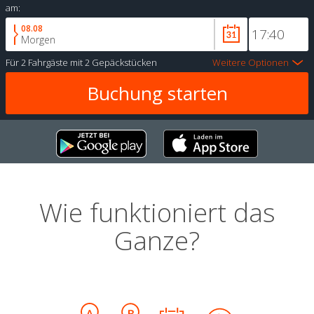
am:
08.08
Morgen
Für
2 Fahrgäste
mit
2 Gepäckstücken
Weitere Optionen
Wie funktioniert das
Ganze?