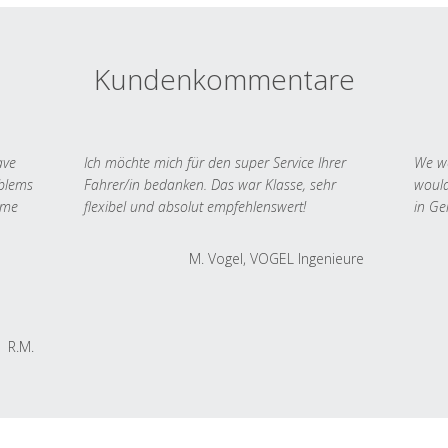
Kundenkommentare
ave
Ich möchte mich für den super Service Ihrer
We we
oblems
Fahrer/in bedanken. Das war Klasse, sehr
would
 me
flexibel und absolut empfehlenswert!
in Ge
M. Vogel, VOGEL Ingenieure
R.M.