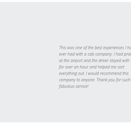
This was one of the best experiences I h
ever had with a cab company. I had pr
at the airport and the driver stayed with
for over an hour and helped me sort
everything out. I would recommend this
company to anyone. Thank you for such
fabulous service!