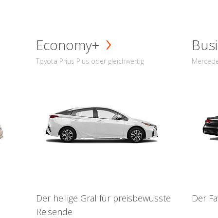
Economy+
Busi
Toyota Prius Plus oder gleichwertig
Mercede
Der heilige Gral für preisbewusste
Der Fa
Reisende