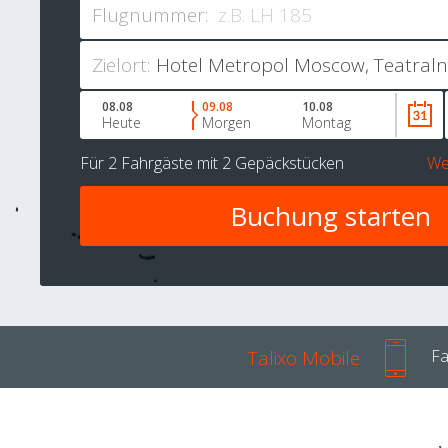
Flugnummer:
Zielort:
08.08
09.08
10.08
Heute
Morgen
Montag
Für
2 Fahrgäste
mit
2 Gepäckstücken
We
Talixo Mobile
Fa