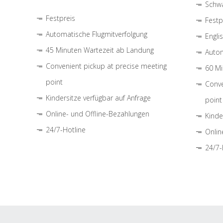
Schwa
Festpreis
Festp
Automatische Flugmitverfolgung
Engli
45 Minuten Wartezeit ab Landung
Autom
Convenient pickup at precise meeting
60 Mi
point
Conve
Kindersitze verfügbar auf Anfrage
point
Online- und Offline-Bezahlungen
Kinde
24/7-Hotline
Onlin
24/7-