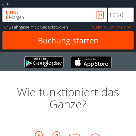
am:
11.08
Morgen
Für
2 Fahrgäste
mit
2 Gepäckstücken
Weitere Optionen
Wie funktioniert das
Ganze?