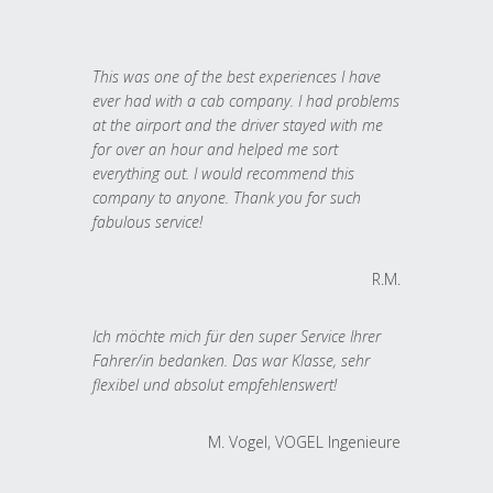
This was one of the best experiences I have
ever had with a cab company. I had problems
at the airport and the driver stayed with me
for over an hour and helped me sort
everything out. I would recommend this
company to anyone. Thank you for such
fabulous service!
R.M.
Ich möchte mich für den super Service Ihrer
Fahrer/in bedanken. Das war Klasse, sehr
flexibel und absolut empfehlenswert!
M. Vogel, VOGEL Ingenieure