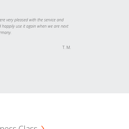
re very pleased with the service and
 happily use it again when we are next
rmany.
T. M.
ness Class