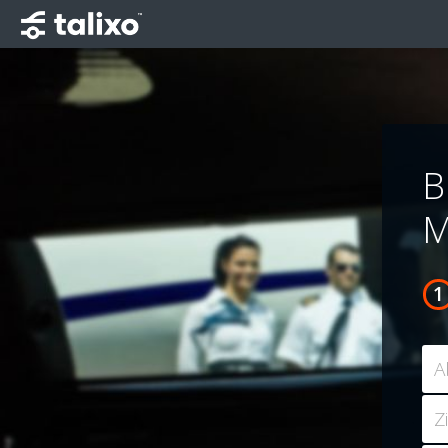
B
M
A
Z