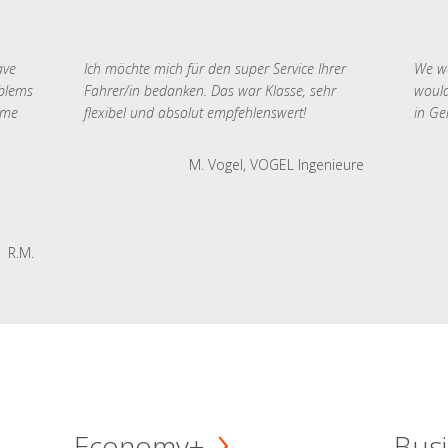
ave
Ich möchte mich für den super Service Ihrer
We we
oblems
Fahrer/in bedanken. Das war Klasse, sehr
would
 me
flexibel und absolut empfehlenswert!
in Ge
M. Vogel, VOGEL Ingenieure
R.M.
Economy+
Busi