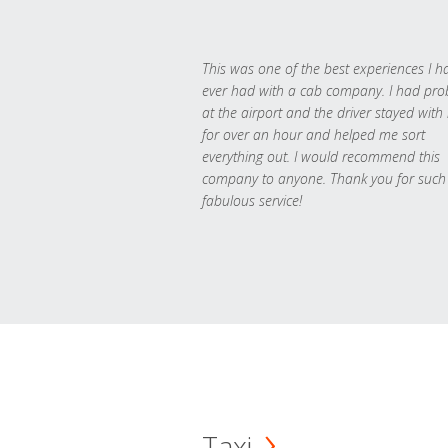
This was one of the best experiences I h
ever had with a cab company. I had pr
at the airport and the driver stayed with
for over an hour and helped me sort
everything out. I would recommend this
company to anyone. Thank you for such
fabulous service!
Taxi