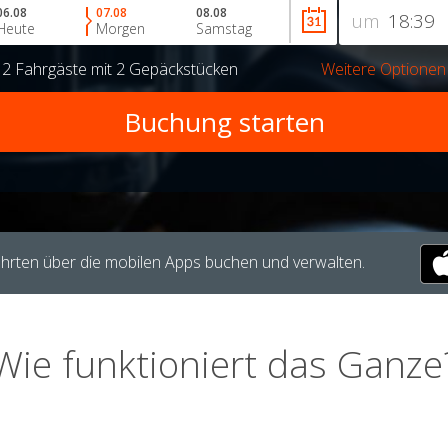
06.08
07.08
08.08
um
Heute
Morgen
Samstag
r
2 Fahrgäste
mit
2 Gepäckstücken
Weitere Optionen
hrten über die mobilen Apps buchen und verwalten.
Wie funktioniert das Ganze