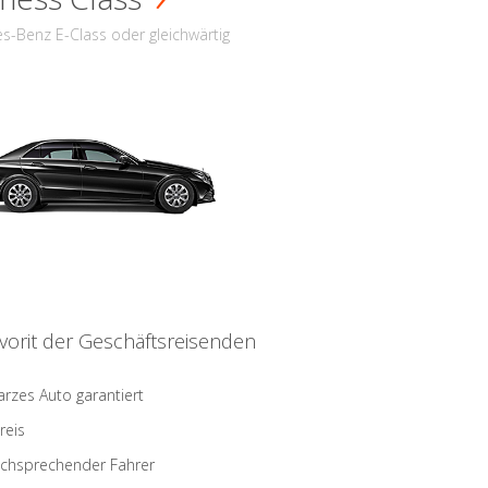
s-Benz E-Class oder gleichwärtig
vorit der Geschäftsreisenden
rzes Auto garantiert
reis
schsprechender Fahrer