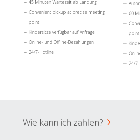
45 Minuten Wartezeit ab Landung
Autom
Convenient pickup at precise meeting
60 Mi
point
Conve
Kindersitze verfügbar auf Anfrage
point
Online- und Offline-Bezahlungen
Kinde
24/7-Hotline
Onlin
24/7-
Wie kann ich zahlen?