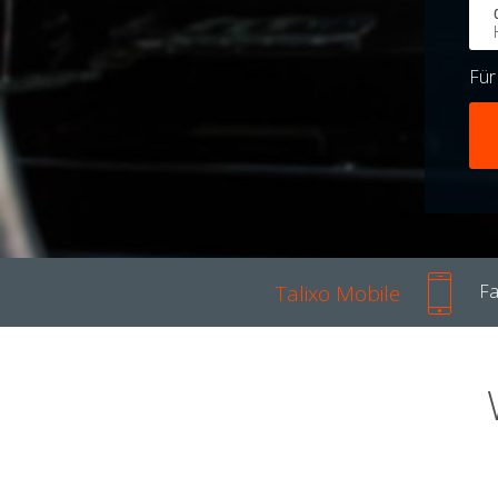
Fü
Talixo Mobile
Fa