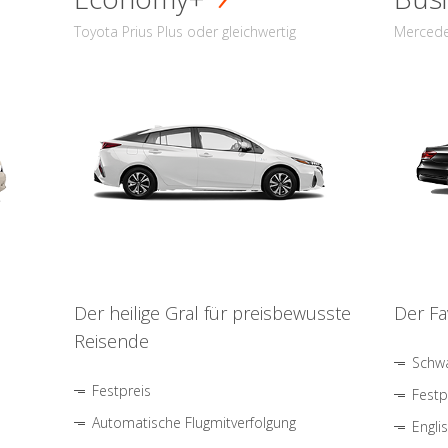
Toyota Prius Plus oder gleichwertig
Mercede
Der heilige Gral für preisbewusste
Der Fa
Reisende
Schwa
Festpreis
Festp
Automatische Flugmitverfolgung
Engli